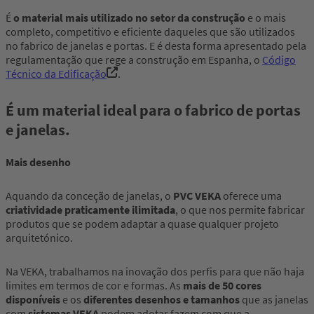
É
o material mais utilizado no setor da construção
e o mais
completo, competitivo e eficiente daqueles que são utilizados
no fabrico de janelas e portas. E é desta forma apresentado pela
regulamentação que rege a construção em Espanha, o
Código
Técnico da Edificação
.
É um
material ideal para o fabrico de portas
e janelas
.
Mais desenho
Aquando da conceção de janelas, o
PVC VEKA
oferece uma
criatividade praticamente ilimitada
, o que nos permite fabricar
produtos que se podem adaptar a quase qualquer projeto
arquitetónico.
Na VEKA, trabalhamos na inovação dos perfis para que não haja
limites em termos de cor e formas. As
mais de 50 cores
disponíveis
e os
diferentes desenhos e tamanhos
que as janelas
com
sistemas VEKA
podem adotar fazem com que a