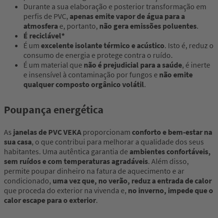
Durante a sua elaboração e posterior transformação em
perfis de PVC,
apenas emite vapor de água para a
atmosfera
e, portanto,
não gera emissões poluentes
.
É reciclável*
É um
excelente isolante térmico e acústico
. Isto é, reduz o
consumo de energia e protege contra o ruído.
É um material que
não é prejudicial para a saúde
, é inerte
e insensível à contaminação por fungos e
não emite
qualquer composto orgânico volátil
.
Poupança energética
As
janelas de PVC VEKA
proporcionam
conforto e bem-estar na
sua casa
, o que contribui para melhorar a qualidade dos seus
habitantes. Uma autêntica garantia de
ambientes confortáveis,
sem ruídos e com temperaturas agradáveis
. Além disso,
permite poupar dinheiro na fatura de aquecimento e ar
condicionado,
uma vez que, no verão, reduz a entrada de calor
que proceda do exterior na vivenda e,
no inverno, impede que o
calor escape para o exterior
.