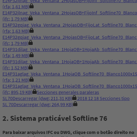
E14P32jlnag_Veka_Ventana_2HojasOB+FijoInf_Softline70_Bla
(rfa; 1,61 MB)
E14P32jlnag_Veka_Ventana_2HojasOB+FijoInf_Softline70_Bla
(ifc; 1,79 MB)
E14P32gqjag_Veka_Ventana_2HojasOB+FijoLat_Softline70_Bl
(rfa; 1,63 MB)
E14P32gqjag_Veka_Ventana_2HojasOB+FijoLat_Softline70_Bl
(ifc; 1,79 MB)
E14P31dilag_Veka_Ventana_1HojaOB+1HojaAb_Softline70_Bla
(rfa; 1,49 MB)
E14P31dilag_Veka_Ventana_1HojaOB+1HojaAb_Softline70_Bla
(ifc; 1,52 MB)
E14P31aglag_Veka_Ventana_1HojaOB_Softline70_Blanco1000x
(rfa; 1,21 MB)
E14P31aglag_Veka_Ventana_1HojaOB_Softline70_Blanco1000x
(ifc; 895,19 KB)
Secciones generales paraleras
SL70
Descarregar
(dwg; 211,31 KB)
2018 12 18 Secciones tipo
SL 70
Descarregar
(dwg; 264,99 KB)
2. Sistema praticável Softline 76
Para baixar arquivos IFC ou DWG, clique com o botão direito no