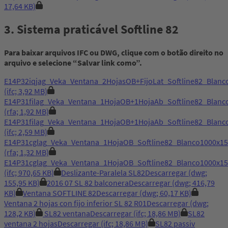
17,64 KB)
3. Sistema praticável Softline 82
Para baixar arquivos IFC ou DWG, clique com o botão direito no
arquivo e selecione “Salvar link como”.
E14P32iqjag_Veka_Ventana_2HojasOB+FijoLat_Softline82_Bla
(ifc; 3,92 MB)
E14P31filag_Veka_Ventana_1HojaOB+1HojaAb_Softline82_Bla
(rfa; 1,92 MB)
E14P31filag_Veka_Ventana_1HojaOB+1HojaAb_Softline82_Bla
(ifc; 2,59 MB)
E14P31cglag_Veka_Ventana_1HojaOB_Softline82_Blanco1000x
(rfa; 1,32 MB)
E14P31cglag_Veka_Ventana_1HojaOB_Softline82_Blanco1000x
(ifc; 970,65 KB)
Deslizante-Paralela SL82
Descarregar
(dwg;
155,95 KB)
2016 07 SL 82 balconera
Descarregar
(dwg; 416,79
KB)
Ventana SOFTLINE 82
Descarregar
(dwg; 60,17 KB)
Ventana 2 hojas con fijo inferior SL 82 R01
Descarregar
(dwg;
128,2 KB)
SL82 ventana
Descarregar
(ifc; 18,86 MB)
SL82
ventana 2 hojas
Descarregar
(ifc; 18,86 MB)
SL82 passiv