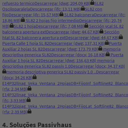
refuerzo termico
Descarregar
(dwg; 204,09 KB)
SL82
Osciloparalela
Descarregar
(ifc; 13,11 MB)
SL82 con
fijo
Descarregar
(ifc; 15,57 MB)
SL82 balconera
Descarregar
(ifc;
18,86 MB)
SL82 2 hojas fijo intermedio
Descarregar
(ifc; 20,74
MB)
SL82 1 hoja
Descarregar
(ifc; 7,08 MB)
Sección vcal SL 82
balconera apertura ext
Descarregar
(dwg; 44,67 KB)
Sección
htal SL 82 balconera apertura ext
Descarregar
(dwg; 44,67 KB)
Puerta Calle 1 hoja SL 82
Descarregar
(dwg; 137,31 KB)
Puerta
Auxiliar 2 hojas SL 82
Descarregar
(dwg; 173,79 KB)
memoria
descriptiva generica SL82
Descarregar
(docx; 16,18 KB)
Puerta
Auxiliar 1 hoja SL 82
Descarregar
(dwg; 156,63 KB)
memoria
descriptiva generica SL82 passiv 1.0
Descarregar
(docx; 34,37 KB)
memoria descriptiva generica SL82 passiv 1.0 ..
Descarregar
(docx; 34,26 KB)
E14P32llnag_Veka_Ventana_2HojasOB+FijoInf_Softline82_Bla
(rfa; 2,34 MB)
E14P32llnag_Veka_Ventana_2HojasOB+FijoInf_Softline82_Bla
(ifc; 3,93 MB)
E14P32iqjag_Veka_Ventana_2HojasOB+FijoLat_Softline82_Bla
(rfa; 2,39 MB)
4. Soluções Passivhaus