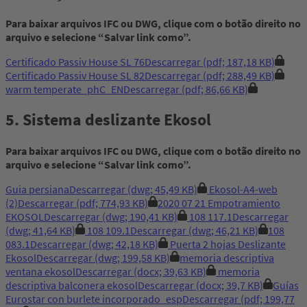
Para baixar arquivos IFC ou DWG, clique com o botão direito no
arquivo e selecione “Salvar link como”.
Certificado Passiv House SL 76
Descarregar
(pdf; 187,18 KB)
Certificado Passiv House SL 82
Descarregar
(pdf; 288,49 KB)
warm temperate_phC_EN
Descarregar
(pdf; 86,66 KB)
5. Sistema deslizante Ekosol
Para baixar arquivos IFC ou DWG, clique com o botão direito no
arquivo e selecione “Salvar link como”.
Guia persiana
Descarregar
(dwg; 45,49 KB)
Ekosol-A4-web
(2)
Descarregar
(pdf; 774,93 KB)
2020 07 21 Empotramiento
EKOSOL
Descarregar
(dwg; 190,41 KB)
108 117.1
Descarregar
(dwg; 41,64 KB)
108 109.1
Descarregar
(dwg; 46,21 KB)
108
083.1
Descarregar
(dwg; 42,18 KB)
Puerta 2 hojas Deslizante
Ekosol
Descarregar
(dwg; 199,58 KB)
memoria descriptiva
ventana ekosol
Descarregar
(docx; 39,63 KB)
memoria
descriptiva balconera ekosol
Descarregar
(docx; 39,7 KB)
Guías
Eurostar con burlete incorporado_esp
Descarregar
(pdf; 199,77