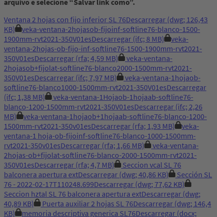
arquivo e selecione “Salvar link como”.
Ventana 2 hojas con fijo inferior SL 76
Descarregar
(dwg; 126,43
KB)
veka-ventana-2hojasob-fijoinf-softline76-blanco-1500-
1900mm-rvt2021-350V01es
Descarregar
(ifc; 8 MB)
veka-
ventana-2hojas-ob-fijo-inf-softline76-1500-1900mm-rvt2021-
350V01es
Descarregar
(rfa; 4,59 MB)
veka-ventana-
2hojasob+fijolat-softline76-blanco2000-1500mm-rvt2021-
350V01es
Descarregar
(ifc; 7,97 MB)
veka-ventana-1hojaob-
softline76-blanco1000-1500mm-rvt2021-350V01es
Descarregar
(ifc; 1,38 MB)
veka-ventana-1Hojaob-1hojaab-softline76-
blanco-1200-1500mm-rvt2021-350V01es
Descarregar
(ifc; 2,26
MB)
veka-ventana-1hojaob+1hojaab-softline76-blanco-1200-
1500mm-rvt2021-350v01es
Descarregar
(rfa; 1,93 MB)
veka-
ventana-1 hoja-ob-fijoinf-softline76-blanco-1000-1500mm-
rvt2021-350v01es
Descarregar
(rfa; 1,66 MB)
veka-ventana-
2hojas-ob+fijolat-softline76-blanco-2000-1500mm-rvt2021-
350V01es
Descarregar
(rfa; 4,7 MB)
Seccion vcal SL 76
balconera apertura ext
Descarregar
(dwg; 40,86 KB)
Sección SL
76 - 2022-02-17T110248.699
Descarregar
(dwg; 77,62 KB)
Seccion hztal SL 76 balconera apertura ext
Descarregar
(dwg;
40,89 KB)
Puerta auxiliar 2 hojas SL 76
Descarregar
(dwg; 146,4
KB)
memoria descriptiva generica SL76
Descarregar
(docx;