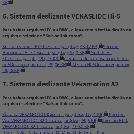
KB)
6. Sistema deslizante VEKASLIDE Hi-5
Para baixar arquivos IFC ou DWG, clique com o botão direito no
arquivo e selecione “Salvar link como”.
Sección vertical HI-5
Descarregar
(dwg; 43,17 KB)
Sección
Horizontal HI-5
Descarregar
(dwg; 55,3 KB)
Modelo HI-
5
Descarregar
(ifc; 498,73 KB)
memoria-descriptiva-corredera-
hi-5
Descarregar
(docx; 39,06 KB)
Alzado HI-5
Descarregar
(dwg;
98,06 KB)
7. Sistema deslizante Vekamotion 82
Para baixar arquivos IFC ou DWG, clique com o botão direito no
arquivo e selecione “Salvar link como”.
Sistema VEKAMOTION
Descarregar
(docx; 12,01 KB)
Sección
Vcal VEKAMOTION 82
Descarregar
(dwg; 99,5 KB)
Sección Htal.
VEKAMOTION 82
Descarregar
(dwg; 100,2 KB)
Doors_Veka_Vekamotion_82-Max_Slide-Door_Plan-