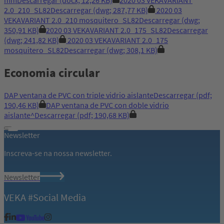
2.0_210_SL82
Descarregar
(dwg; 287,77 KB)
2020 03
VEKAVARIANT 2.0_210 mosquitero_SL82
Descarregar
(dwg;
350,91 KB)
2020 03 VEKAVARIANT 2.0_175_SL82
Descarregar
(dwg; 241,82 KB)
2020 03 VEKAVARIANT 2.0_175
mosquitero_SL82
Descarregar
(dwg; 308,1 KB)
Economia circular
DAP ventana de PVC con triple vidrio aislante
Descarregar
(pdf;
190,46 KB)
DAP ventana de PVC con doble vidrio
aislante^
Descarregar
(pdf; 190,68 KB)
Newsletter
Inscreva-se na nossa newsletter.
Newsletter
VEKA #Social Media