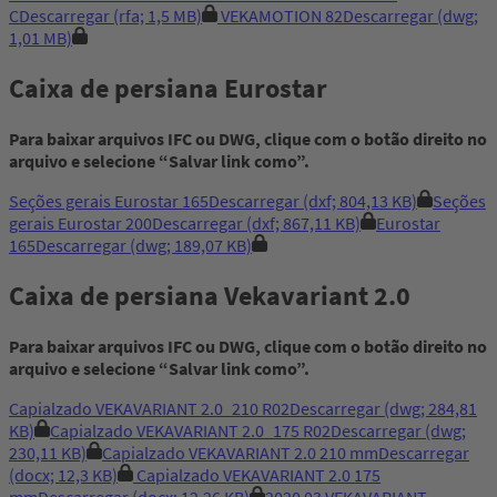
C
Descarregar
(rfa; 1,5 MB)
VEKAMOTION 82
Descarregar
(dwg;
1,01 MB)
Caixa de persiana Eurostar
Para baixar arquivos IFC ou DWG, clique com o botão direito no
arquivo e selecione “Salvar link como”.
Seções gerais Eurostar 165
Descarregar
(dxf; 804,13 KB)
Seções
gerais Eurostar 200
Descarregar
(dxf; 867,11 KB)
Eurostar
165
Descarregar
(dwg; 189,07 KB)
Caixa de persiana Vekavariant 2.0
Para baixar arquivos IFC ou DWG, clique com o botão direito no
arquivo e selecione “Salvar link como”.
Capialzado VEKAVARIANT 2.0_210 R02
Descarregar
(dwg; 284,81
KB)
Capialzado VEKAVARIANT 2.0_175 R02
Descarregar
(dwg;
230,11 KB)
Capialzado VEKAVARIANT 2.0 210 mm
Descarregar
(docx; 12,3 KB)
Capialzado VEKAVARIANT 2.0 175
mm
Descarregar
(docx; 12,26 KB)
2020 03 VEKAVARIANT