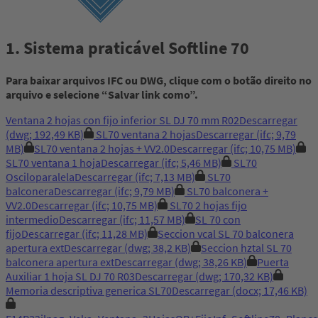
1. Sistema praticável Softline 70
Para baixar arquivos IFC ou DWG, clique com o botão direito no
arquivo e selecione “Salvar link como”.
Ventana 2 hojas con fijo inferior SL DJ 70 mm R02
Descarregar
(dwg; 192,49 KB)
SL70 ventana 2 hojas
Descarregar
(ifc; 9,79
MB)
SL70 ventana 2 hojas + VV2.0
Descarregar
(ifc; 10,75 MB)
SL70 ventana 1 hoja
Descarregar
(ifc; 5,46 MB)
SL70
Osciloparalela
Descarregar
(ifc; 7,13 MB)
SL70
balconera
Descarregar
(ifc; 9,79 MB)
SL70 balconera +
VV2.0
Descarregar
(ifc; 10,75 MB)
SL70 2 hojas fijo
intermedio
Descarregar
(ifc; 11,57 MB)
SL 70 con
fijo
Descarregar
(ifc; 11,28 MB)
Seccion vcal SL 70 balconera
apertura ext
Descarregar
(dwg; 38,2 KB)
Seccion hztal SL 70
balconera apertura ext
Descarregar
(dwg; 38,26 KB)
Puerta
Auxiliar 1 hoja SL DJ 70 R03
Descarregar
(dwg; 170,32 KB)
Memoria descriptiva generica SL70
Descarregar
(docx; 17,46 KB)